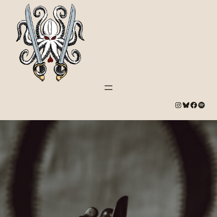
#
Bluesky
#
Spotify