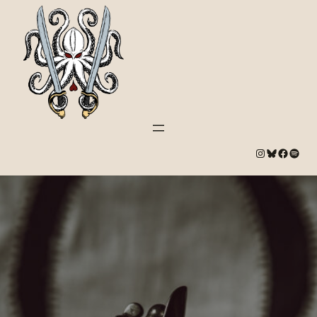
#
Bluesky
#
Spotify