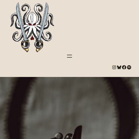
#
Bluesky
#
Spotify