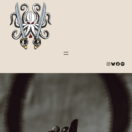
#
Bluesky
#
Spotify