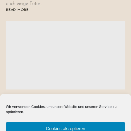
auch einige Fotos…
READ MORE
ABOUT
DER
RITTER
UND
SEINE
ORKTRUTZER
AUF
CEOMES
FESTE
BERNULF VOM WERHAG
Auf der Suche nach einem Nachnamen und
Wir verwenden Cookies, um unsere Website und unseren Service zu
optimieren.
neue Skizzen
Bernulf … aus dem Birkenfenn? … von der Bärenfurt? … von
Cookies akzeptieren