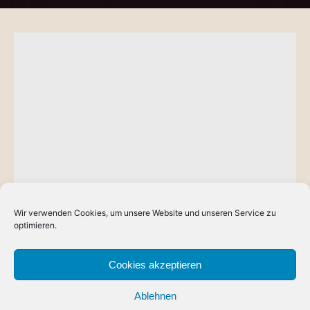
Wir verwenden Cookies, um unsere Website und unseren Service zu
BLOG
optimieren.
Der Burnout fordert seinen Tribut
Heute sind meine Frau und ich aus einem einwöchigen
Cookies akzeptieren
Urlaub in Mallorca zurück gekommen. Oft habe ich dabei
Ablehnen
auf Felsen…