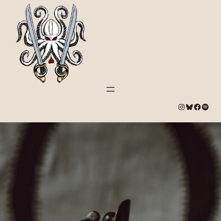
#
Bluesky
#
Spotify