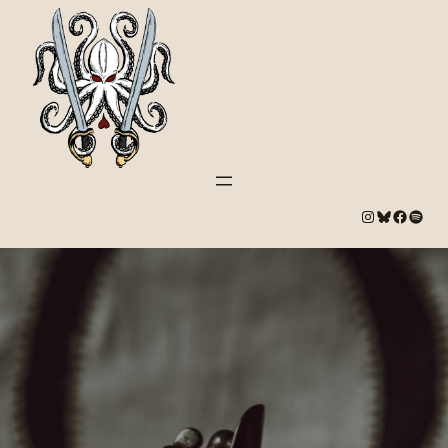
#
Bluesky
#
Spotify