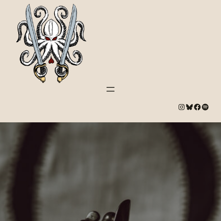
#
Bluesky
#
Spotify