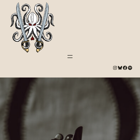
#
Bluesky
#
Spotify