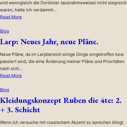
und wenngleich die Dorlónier (ausnahmsweise) nicht siegreich
waren, hatte ich verdammt…
about
Read More
Charakterfotos
vom
Blog
Reichsritter
Larp: Neues Jahr, neue Pläne.
Neue Pläne, da im Larpbereich einige Dinge eingetroffen bzw.
passiert sind, die eine Änderung meiner Pläne und Prioritäten
nach sich…
about
Read More
Larp:
Neues
Blog
Jahr,
Kleidungskonzept Ruben die 4te: 2.
neue
+ 3. Schicht
Pläne.
Wenn ich versuche mit russischem Akzent zu sprechen klingt