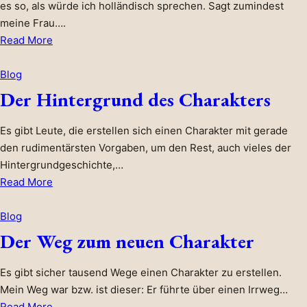
es so, als würde ich holländisch sprechen. Sagt zumindest
meine Frau….
about
Read More
Kleidungskonzept
Ruben
Blog
die
Der Hintergrund des Charakters
4te:
2.
Es gibt Leute, die erstellen sich einen Charakter mit gerade
+
den rudimentärsten Vorgaben, um den Rest, auch vieles der
3.
Hintergrundgeschichte,…
Schicht
about
Read More
Der
Hintergrund
Blog
des
Der Weg zum neuen Charakter
Charakters
Es gibt sicher tausend Wege einen Charakter zu erstellen.
Mein Weg war bzw. ist dieser: Er führte über einen Irrweg…
about
Read More