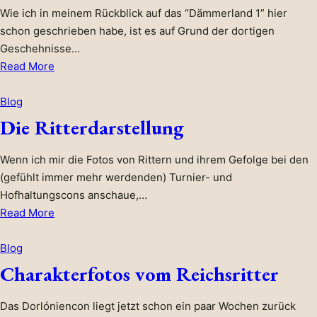
Wie ich in meinem Rückblick auf das “Dämmerland 1” hier
schon geschrieben habe, ist es auf Grund der dortigen
Geschehnisse…
about
Read More
Ein
neuer
Blog
Charakter
Die Ritterdarstellung
fürs
Dämmerland
Wenn ich mir die Fotos von Rittern und ihrem Gefolge bei den
(gefühlt immer mehr werdenden) Turnier- und
Hofhaltungscons anschaue,…
about
Read More
Die
Ritterdarstellung
Blog
Charakterfotos vom Reichsritter
Das Dorlóniencon liegt jetzt schon ein paar Wochen zurück