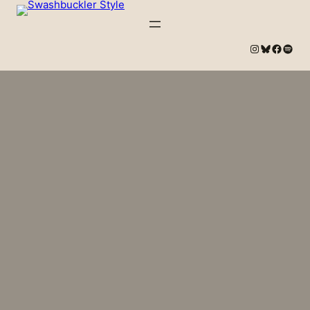
#
Bluesky
#
Spotify