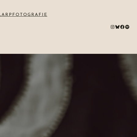
LARPFOTOGRAFIE
#
Bluesky
#
Spotify