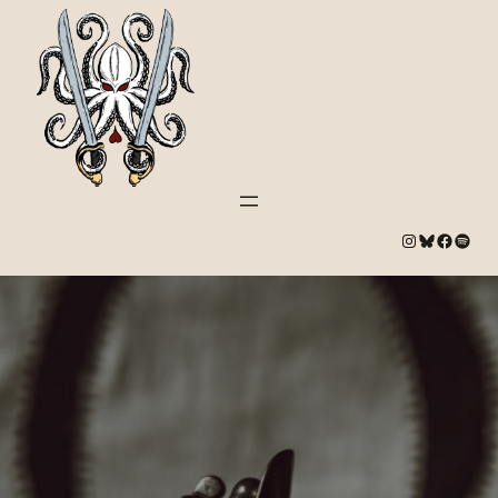
#
Bluesky
#
Spotify