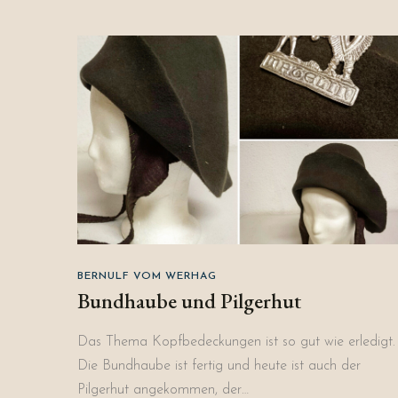
BERNULF VOM WERHAG
Bundhaube und Pilgerhut
Das Thema Kopfbedeckungen ist so gut wie erledigt.
Die Bundhaube ist fertig und heute ist auch der
Pilgerhut angekommen, der…