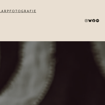
LARPFOTOGRAFIE
#
Bluesky
#
Spotify