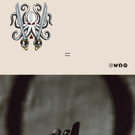
#
Bluesky
#
Spotify