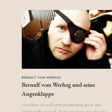
BERNULF VOM WERHAG
Bernulf vom Werhag und seine
Augenklappe
Nachdem ich mich jetzt stundenlang durch alte