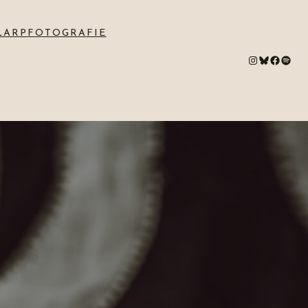
LARPFOTOGRAFIE
#
Bluesky
#
Spotify