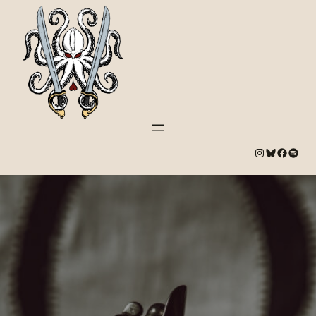
#
Bluesky
#
Spotify