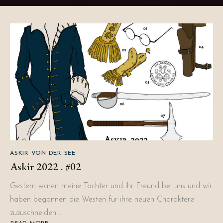
ASKIR VON DER SEE
Askir 2022 . #02
Gestern waren meine Tochter und ihr Freund bei uns und wir
haben begonnen die Westen für ihre neuen Charaktere
zuzuschneiden…