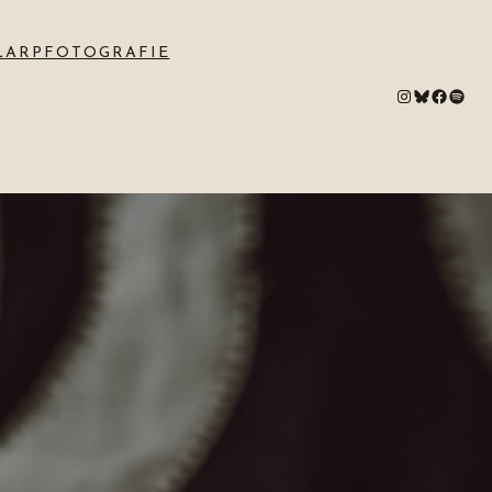
LARPFOTOGRAFIE
#
Bluesky
#
Spotify