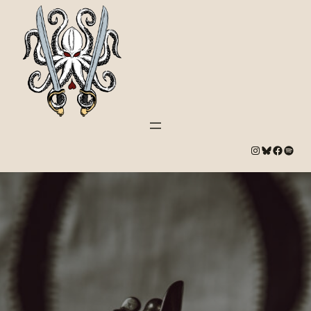
#
Bluesky
#
Spotify