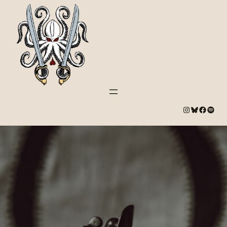
#
Bluesky
#
Spotify