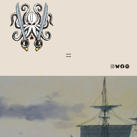
#
Bluesky
#
Spotify