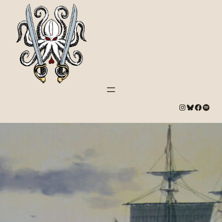
#
Bluesky
#
Spotify