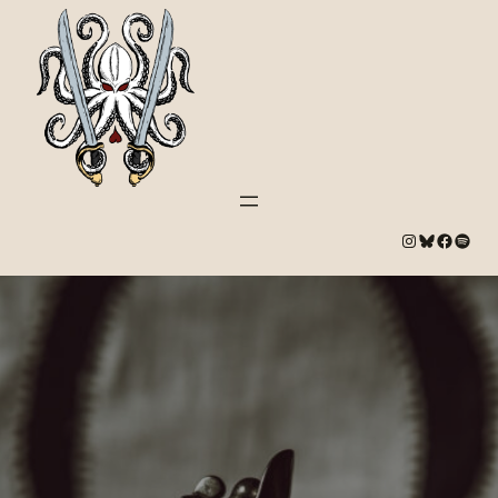
#
Bluesky
#
Spotify