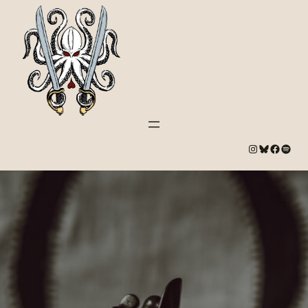
#
Bluesky
#
Spotify