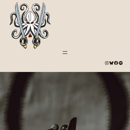
#
Bluesky
#
Spotify