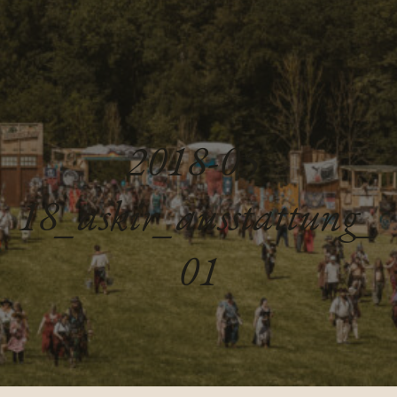
2018-05-
18_askir_ausstattung_
01