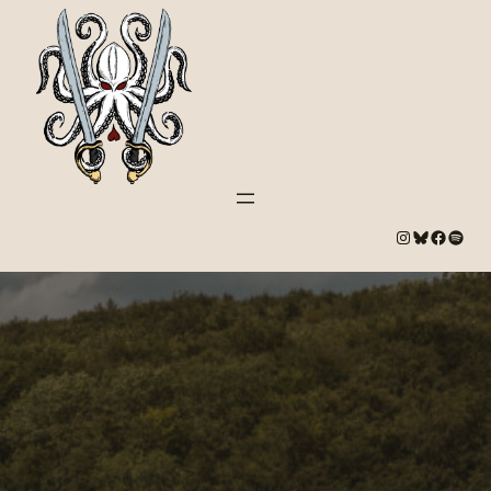
#
Bluesky
#
Spotify