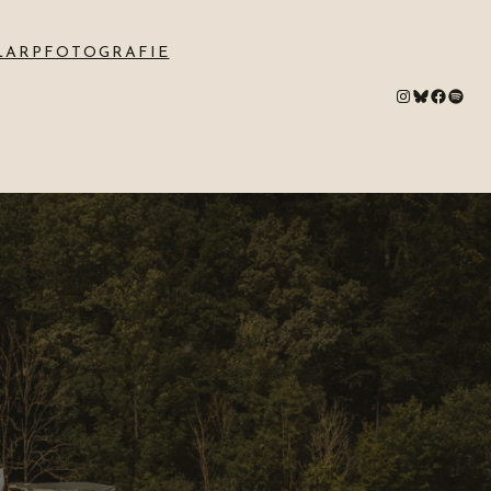
LARPFOTOGRAFIE
#
Bluesky
#
Spotify