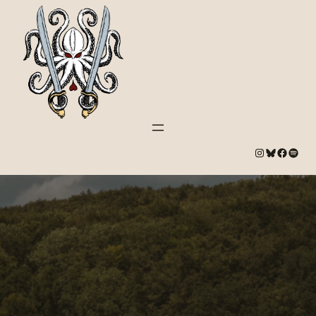
#
Bluesky
#
Spotify