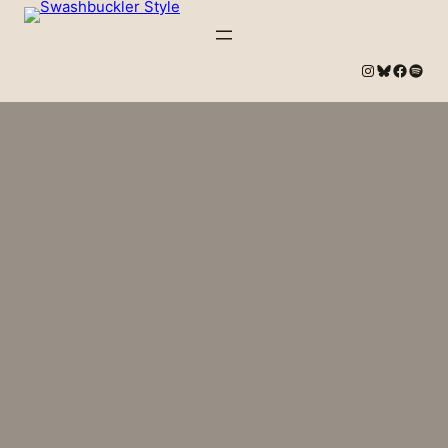
#
Bluesky
#
Spotify