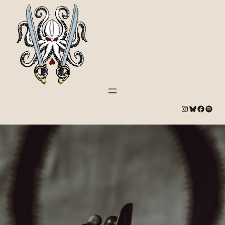
#
Bluesky
#
Spotify