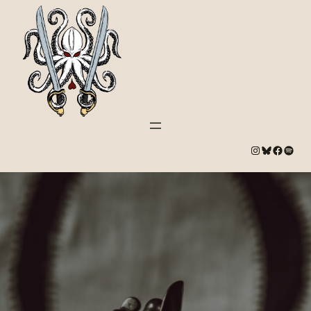
#
Bluesky
#
Spotify