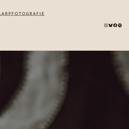
LARPFOTOGRAFIE
#
Bluesky
#
Spotify