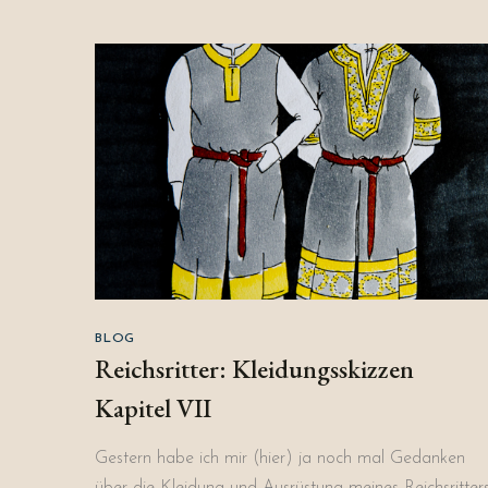
BLOG
Reichsritter: Kleidungsskizzen
Kapitel VII
Gestern habe ich mir (hier) ja noch mal Gedanken