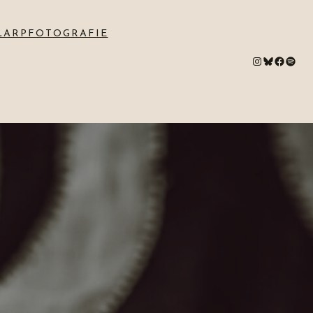
LARPFOTOGRAFIE
#
Bluesky
#
Spotify