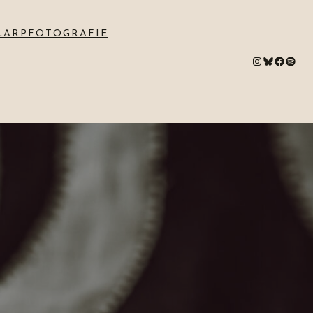
LARPFOTOGRAFIE
#
Bluesky
#
Spotify