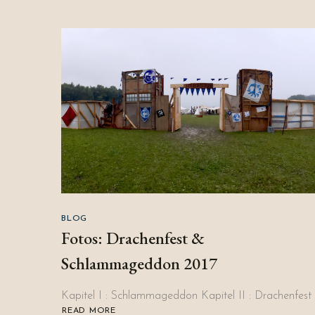
BLOG
Fotos: Drachenfest &
Schlammageddon 2017
Kapitel I : Schlammageddon Kapitel II : Drachenfest
READ MORE
ABOUT