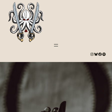
#
Bluesky
#
Spotify