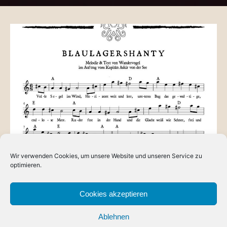
Wir verwenden Cookies, um unsere Website und unseren Service zu
BLOG
optimieren.
Das Blaulagershantie
Zum Drachenfest 2018 hatte Askir bei Wandervogel aus
Cookies akzeptieren
dem silbernen Lager ein Blaulagershantie in Auftrag
Ablehnen
gegeben, das möglichst alle Aspekte…