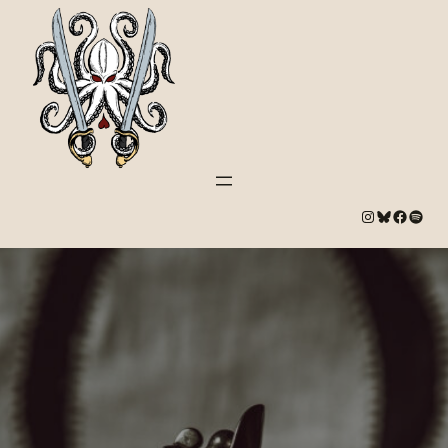
#
Bluesky
#
Spotify