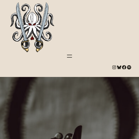
#
Bluesky
#
Spotify